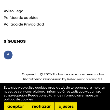
Aviso Legal
Política de cookies
Política de Privacidad
SÍGUENOS
Copyright © 2026 Todos los derechos reservados
Plataforma Concesión by
Releasemarketing S.L.
Este sitio web utiliza cookies propias y/o de terceros para mejorar
nuestros servicios, elaborar información estadística y optimizar
su navegación. Puede consultar mas información en nuestra
política de cookies
llamar
pedir cita
dirección
contactar
aceptar
rechazar
ajustes
Gestión de cookies